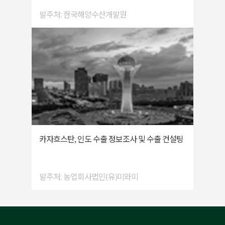
발주처: 한국해양수산개발원
카자흐스탄, 인도 수출 정보조사 및 수출 컨설팅
발주처: 농업회사법인(유)미와미