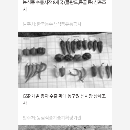
농식품 수출시장 8개국 (폴란드,몽골 등) 심층조
사
발주처: 한국농수산식품유통공사
GSP 개발 종자 수출 확대 동구권 신시장 상세조
사
발주처: 농림식품기술기획평가원