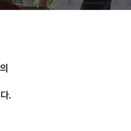
야의
다.